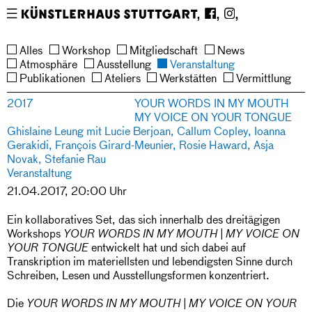
En
De
Über uns
Restaurant
Shop
Mitgliedsch
Vermittlung
Neue Auftr
Werkstätte
Ateliers
Veranstalt
Ausstellun
Atmosphär
News
Reuchlinstr
Tel 
Newsletter
Presse
Impressum
Datenschutz
Stipendiat*i
Kinderwerks
Kontakt
Medien
Besuch
Film
Institution
Tonstudio
Keramik
Fotografie
Spende
Siebdruck
Schulen
Support
Radierung
Führungen
Lithografie
Hochdruck
Stipendiat*
Aktuell
4b
+49 
Editionen
Publikationen
Ehemalige
Ausschreibung
Vorschau
Alles
Workshop
Mitgliedschaft
News
Stipendiat*innen
Fr–
711 
Satzung
Geschichte
Team
Ausschreibungen
Vermietung
Atmosphäre
Ausstellung
Veranstaltung
So 
617 
Publikationen
Ateliers
Werkstätten
Vermittlung
14–
652
2017
YOUR WORDS IN MY MOUTH
18 
info@kuen
MY VOICE ON YOUR TONGUE
Uhr
Ghislaine Leung mit Lucie Berjoan, Callum Copley, Ioanna
Gerakidi, François Girard-Meunier, Rosie Haward, Asja
Novak, Stefanie Rau
Veranstaltung
21.04.2017, 20:00 Uhr
Ein kollaboratives Set, das sich innerhalb des dreitägigen
Workshops
YOUR WORDS IN MY MOUTH | MY VOICE ON
entwickelt hat und sich dabei auf
YOUR TONGUE
Transkription im materiellsten und lebendigsten Sinne durch
Schreiben, Lesen und Ausstellungsformen konzentriert.
Die
YOUR WORDS IN MY MOUTH | MY VOICE ON YOUR