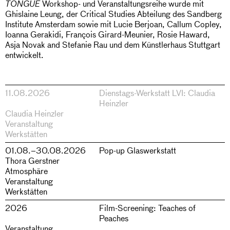
Workshop- und Veranstaltungsreihe wurde mit
TONGUE
Ghislaine Leung, der Critical Studies Abteilung des Sandberg
Institute Amsterdam sowie mit Lucie Berjoan, Callum Copley,
Ioanna Gerakidi, François Girard-Meunier, Rosie Haward,
Asja Novak and Stefanie Rau und dem Künstlerhaus Stuttgart
entwickelt.
11.08.2026
Dienstags-Werkstatt LVI: Claudia
Heinzler
Claudia Heinzler
Veranstaltung
Werkstätten
01.08.–30.08.2026
Pop-up Glaswerkstatt
Thora Gerstner
Atmosphäre
Veranstaltung
Werkstätten
2026
Film-Screening: Teaches of
Peaches
Veranstaltung