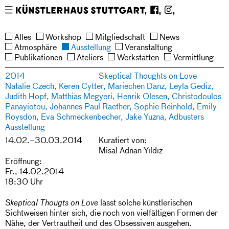
En
De
Über uns
Restaurant
Shop
Mitgliedsch
Vermittlung
Neue Auftr
Werkstätte
Ateliers
Veranstalt
Ausstellun
Atmosphär
News
Reuchlinstr
Tel 
Newsletter
Presse
Impressum
Datenschutz
Stipendiat*i
Kinderwerks
Kontakt
Medien
Besuch
Film
Institution
Tonstudio
Keramik
Fotografie
Spende
Siebdruck
Schulen
Support
Radierung
Führungen
Lithografie
Hochdruck
Stipendiat*
Aktuell
4b
+49 
Editionen
Publikationen
Ehemalige
Ausschreibung
Vorschau
Alles
Workshop
Mitgliedschaft
News
Stipendiat*innen
Fr–
711 
Satzung
Geschichte
Team
Ausschreibungen
Vermietung
Atmosphäre
Ausstellung
Veranstaltung
So 
617 
Publikationen
Ateliers
Werkstätten
Vermittlung
14–
652
2014
Skeptical Thoughts on Love
18 
info@kuen
Natalie Czech, Keren Cytter, Mariechen Danz, Leyla Gediz,
Uhr
Judith Hopf, Matthias Megyeri, Henrik Olesen, Christodoulos
Panayiotou, Johannes Paul Raether, Sophie Reinhold, Emily
Roysdon, Eva Schmeckenbecher, Jake Yuzna, Adbusters
Ausstellung
14.02.–30.03.2014
Kuratiert von:
Misal Adnan Yıldız
Eröffnung:
Fr., 14.02.2014
18:30 Uhr
lässt solche künstlerischen
Skeptical Thougts on Love
Sichtweisen hinter sich, die noch von vielfältigen Formen der
Nähe, der Vertrautheit und des Obsessiven ausgehen.