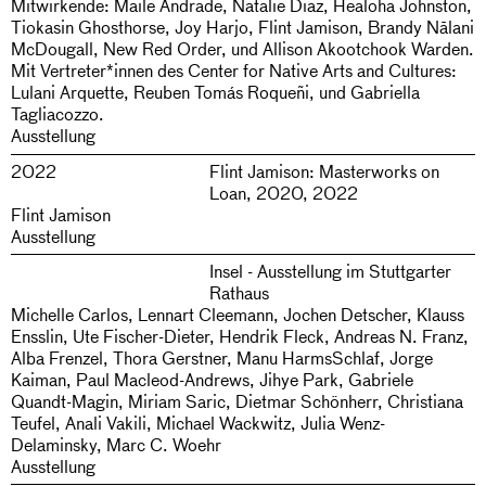
Mitwirkende: Maile Andrade, Natalie Diaz, Healoha Johnston,
Tiokasin Ghosthorse, Joy Harjo, Flint Jamison, Brandy Nālani
McDougall, New Red Order, und Allison Akootchook Warden.
Mit Vertreter*innen des Center for Native Arts and Cultures:
Lulani Arquette, Reuben Tomás Roqueñi, und Gabriella
Tagliacozzo.
Ausstellung
2022
Flint Jamison: Masterworks on
Loan, 2020, 2022
Flint Jamison
Ausstellung
Insel - Ausstellung im Stuttgarter
Rathaus
Michelle Carlos, Lennart Cleemann, Jochen Detscher, Klauss
Ensslin, Ute Fischer-Dieter, Hendrik Fleck, Andreas N. Franz,
Alba Frenzel, Thora Gerstner, Manu HarmsSchlaf, Jorge
Kaiman, Paul Macleod-Andrews, Jihye Park, Gabriele
Quandt-Magin, Miriam Saric, Dietmar Schönherr, Christiana
Teufel, Anali Vakili, Michael Wackwitz, Julia Wenz-
Delaminsky, Marc C. Woehr
Ausstellung