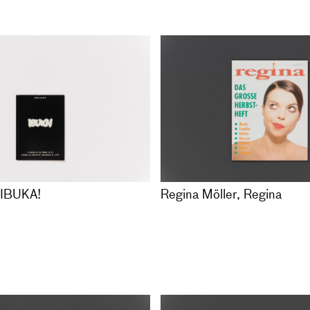
1998
8342-93-2
Ashley's
Liam Gillick, IBUKA!
EN
96
Ein Musical in drei Akten 
 13 Zeichnungen in
Buch
Erasmus is late
auf Karton und eine
Deutsch / Englisch, 63 Sei
tte
Auflage 500, Taschenbuch
, nummeriert
Hrsg. von Nicolaus Schafha
das Künstlerhaus Stuttgart
VERGRIFFEN
, IBUKA!
Regina Möller, Regina
Duras, Oeuvres
META 4 – RADICAL CHIC