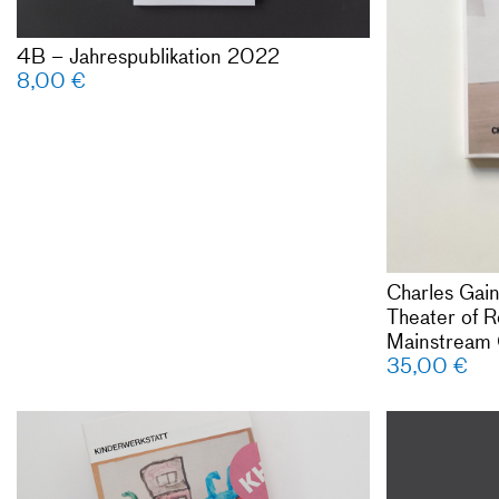
Mitarbeiter*
Werkstattlei
4B – Jahrespublikation 2022
Gestaltung: 
8,00
€
Inlay: Flore
Druck: Offiz
Auflage 750
97 Seiten
Mehr Inform
Für Mitglied
kontaktieren
Charles Gain
unter info@k
Theater of R
Mainstream 
35,00
€
Kinderwerkst