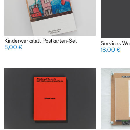
Kinderwerkstatt Postkarten-Set
Services Wo
8,00
€
18,00
€
Ellen Cantor
as it has b
Hrsg. von Li
Hellberg und
Texten von 
Berger, John
Lia Gangitan
Grigely, Cl
John Maybur