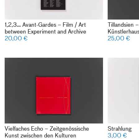
Franke, Stef
Ronduda, Le
Verwoert, A
1,2,3… Avant-Gardes – Film / Art
Tillandsien
Michał Wolin
between Experiment and Archive
Künstlerhaus
German / En
20,00
€
25,00
€
224 pages
colour and b
softcover
Published by
Vielfaches E
/ New York
Kunst zwisc
ISBN: 987-
Hrsg. Arbeit
echo, Stuttg
Katalog zur 
14.06.1998
Deutsch / En
168 Seiten
Farb- und s
Vielfaches Echo – Zeitgenössische
Strahlung
Broschur
Kunst zwischen den Kulturen
3,00
€
Verlag: Verl