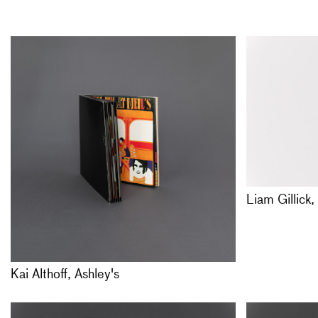
Nürnberg, 
ISBN: 3-92
Kai Althoff, 
VERGRIFF
, 19
Ashley’s
ein Buch mit
Offsetdruck 
Langspielpla
Auflage 200
Vergriffen
Liam Gillick
Kai Althoff, Ashley's
Marguerite 