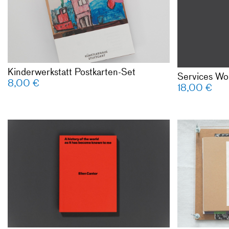
Kinderwerkstatt Postkarten-Set
Services Wo
8,00
€
18,00
€
Ellen Cantor
as it has b
Hrsg. von Li
Hellberg und
Texten von 
Berger, John
Lia Gangitan
Grigely, Cl
John Maybur