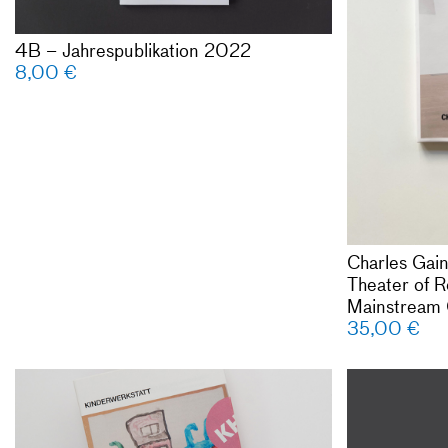
Mitarbeiter*
Werkstattlei
4B – Jahrespublikation 2022
Gestaltung: 
8,00
€
Inlay: Flore
Druck: Offiz
Auflage 750
97 Seiten
Mehr Inform
Für Mitglied
kontaktieren
Charles Gain
unter info@k
Theater of R
Mainstream 
35,00
€
Kinderwerkst