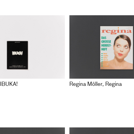
1998
8342-93-2
Ashley's
Liam Gillick, IBUKA!
EN
96
Ein Musical in drei Akten 
 13 Zeichnungen in
Buch
Erasmus is late
auf Karton und eine
Deutsch / Englisch, 63 Sei
tte
Auflage 500, Taschenbuch
, nummeriert
Hrsg. von Nicolaus Schafha
das Künstlerhaus Stuttgart
VERGRIFFEN
, IBUKA!
Regina Möller, Regina
Duras, Oeuvres
META 4 – RADICAL CHIC