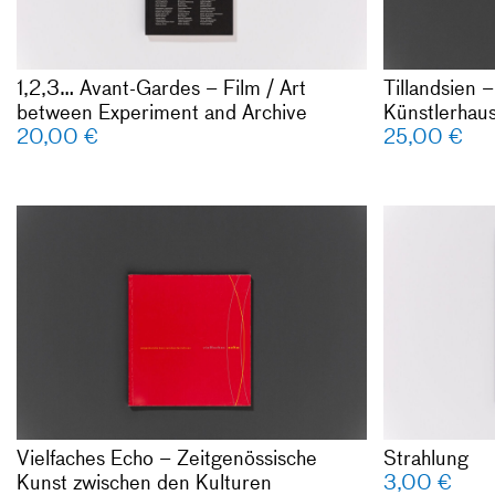
Franke, Stef
Ronduda, Le
Verwoert, A
1,2,3… Avant-Gardes – Film / Art
Tillandsien
Michał Wolin
between Experiment and Archive
Künstlerhaus
German / En
20,00
€
25,00
€
224 pages
colour and b
softcover
Published by
Vielfaches E
/ New York
Kunst zwisc
ISBN: 987-
Hrsg. Arbeit
echo, Stuttg
Katalog zur 
14.06.1998
Deutsch / En
168 Seiten
Farb- und s
Vielfaches Echo – Zeitgenössische
Strahlung
Broschur
Kunst zwischen den Kulturen
3,00
€
Verlag: Verl