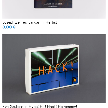
Joseph Zehrer: Januar im Herbst
8,00
€
Eva Grubinger, Hype! Hit! Hack! Hegemony!