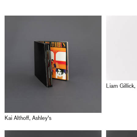
Nürnberg, 
ISBN: 3-92
Kai Althoff, 
VERGRIFF
, 19
Ashley’s
ein Buch mit
Offsetdruck 
Langspielpla
Auflage 200
Vergriffen
Liam Gillick
Kai Althoff, Ashley's
Marguerite 