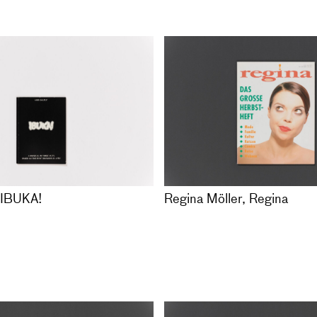
1998
8342-93-2
Ashley's
Liam Gillick, IBUKA!
EN
96
Ein Musical in drei Akten 
 13 Zeichnungen in
Buch
Erasmus is late
auf Karton und eine
Deutsch / Englisch, 63 Sei
tte
Auflage 500, Taschenbuch
, nummeriert
Hrsg. von Nicolaus Schafha
das Künstlerhaus Stuttgart
VERGRIFFEN
, IBUKA!
Regina Möller, Regina
Duras, Oeuvres
META 4 – RADICAL CHIC