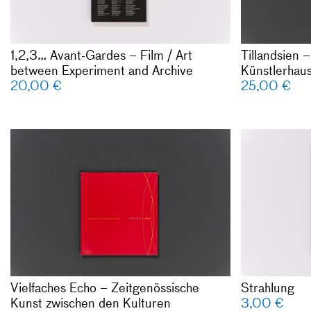
Franke, Stef
Ronduda, Le
Verwoert, A
1,2,3… Avant-Gardes – Film / Art
Tillandsien
Michał Wolin
between Experiment and Archive
Künstlerhaus
German / En
20,00
€
25,00
€
224 pages
colour and b
softcover
Published by
Vielfaches E
/ New York
Kunst zwisc
ISBN: 987-
Hrsg. Arbeit
echo, Stuttg
Katalog zur 
14.06.1998
Deutsch / En
168 Seiten
Farb- und s
Vielfaches Echo – Zeitgenössische
Strahlung
Broschur
Kunst zwischen den Kulturen
3,00
€
Verlag: Verl