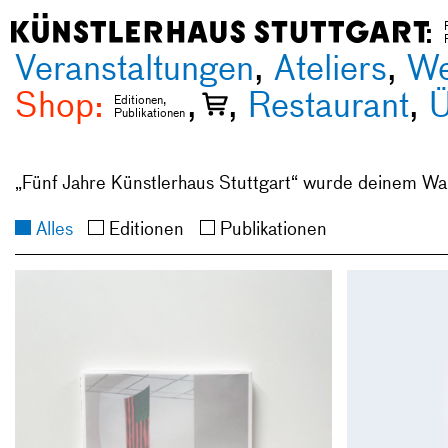
Veranstaltungen
Ateliers
Sti
We
Shop
Restaurant
Ü
Ehemalig
Editionen
Stipendia
Publikationen
Ausschre
„Fünf Jahre Künstlerhaus Stuttgart“ wurde deinem Wa
Alles
Editionen
Publikationen
Charles Gain
Theater of R
Mainstream 
Charles Gain
Theater of R
Mainstream 