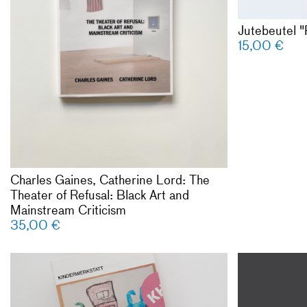
Künstler*inn
Jutebeutel "
Refusal: Bla
15,00
€
Criticism, 1
Basquiat, R
Hammons, Be
Piper, Sand
Lorna Simps
Pat Ward Wi
Erweiterte 
herausgegeb
Charles Gaines, Catherine Lord: The
Charles Gain
Theater of Refusal: Black Art and
Golo Stone
Mainstream Criticism
35,00
€
Mitwirkende
Als, Rhea An
Kinderwerkst
Charles Gain
Golden, Jami
Jemison, Tho